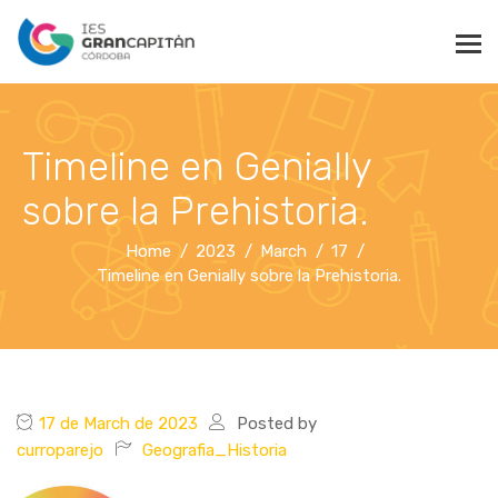
Timeline en Genially
sobre la Prehistoria.
Home
2023
March
17
Timeline en Genially sobre la Prehistoria.
17 de March de 2023
Posted by
curroparejo
Geografia_Historia