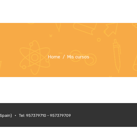
Home
Mis cursos
(Spain) • Tel: 957379710 - 957379709